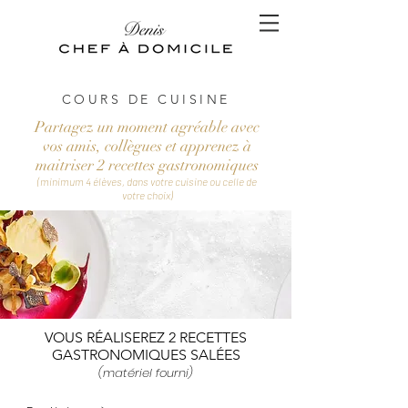
COURS DE CUISINE
Partagez un moment agréable avec
vos amis, collègues et apprenez à
maitriser 2 recettes gastronomiques
(minimum 4 élèves, dans votre cuisine ou celle de
votre choi
x
)
VOUS RÉALISEREZ 2 RECETTES
GASTRONOMIQUES SALÉES
(matérie
l fourni)