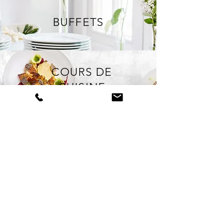
BUFFETS
COURS DE
CUISINE
PRESTATIONS
& TARIFS
Pour un déjeuner, un dîner ou
un cocktail, faites une belle
expérience culinaire et